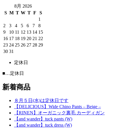
8月 2026
S
M
T
W
T
F
S
1
2
3
4
5
6
7
8
9
10
11
12
13
14
15
16
17
18
19
20
21
22
23
24
25
26
27
28
29
30
31
定休日
■
…定休日
新着商品
８月５日(水)は定休日です
【DELICIOUS】Wide Chino Pants – Beige –
【RINEN】オーガニック裏毛 カーディガン
【and wander】tuck pants (W)
【and wander】tuck dress (W)