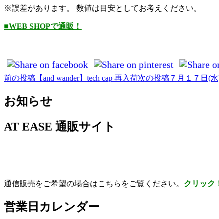
※誤差があります。 数値は目安としてお考えください。
■WEB SHOPで通販！
前の投稿
【and wander】tech cap 再入荷
次の投稿
７月１７日(水
投
稿
お知らせ
ナ
AT EASE 通販サイト
ビ
ゲ
ー
シ
通信販売をご希望の場合はこちらをご覧ください。
クリック
ョ
ン
営業日カレンダー