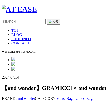
TOP
BLOG
SHOP INFO
CONTACT
www.atease-style.com
2024.07.14
【and wander】GRAMICCI × and wand
BRAND:
and wander
CATEGORY:
Mens
,
Bag
,
Ladies
,
Bag