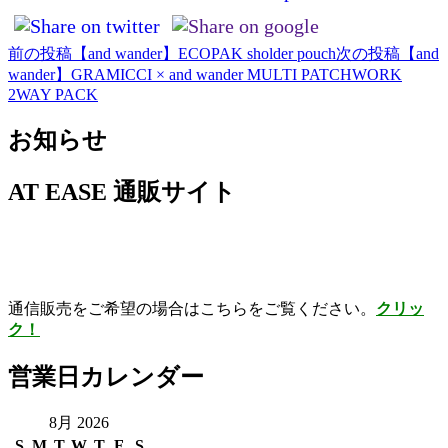
前の投稿
【and wander】ECOPAK sholder pouch
次の投稿
【and
投
wander】GRAMICCI × and wander MULTI PATCHWORK
稿
2WAY PACK
ナ
お知らせ
ビ
ゲ
AT EASE 通販サイト
ー
シ
ョ
通信販売をご希望の場合はこちらをご覧ください。
クリッ
ン
ク！
営業日カレンダー
8月 2026
S
M
T
W
T
F
S