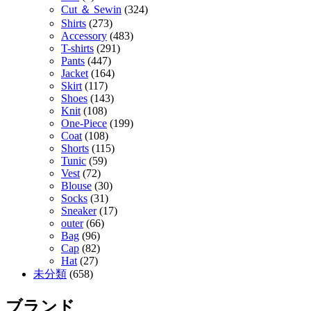
Cut ＆ Sewin
(324)
Shirts
(273)
Accessory
(483)
T-shirts
(291)
Pants
(447)
Jacket
(164)
Skirt
(117)
Shoes
(143)
Knit
(108)
One-Piece
(199)
Coat
(108)
Shorts
(115)
Tunic
(59)
Vest
(72)
Blouse
(30)
Socks
(31)
Sneaker
(17)
outer
(66)
Bag
(96)
Cap
(82)
Hat
(27)
未分類
(658)
ブランド