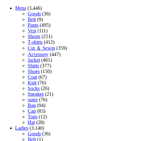
Mens
(3,446)
Goods
(36)
Belt
(9)
Pants
(495)
Vest
(111)
Shorts
(251)
T-shirts
(412)
Cut ＆ Sewin
(359)
Accessory
(447)
Jacket
(461)
Shirts
(377)
Shoes
(150)
Coat
(67)
Knit
(76)
Socks
(26)
Sneaker
(21)
outer
(76)
Bag
(94)
Cap
(83)
Tops
(12)
Hat
(28)
Ladies
(3,140)
Goods
(36)
Belt
(1)