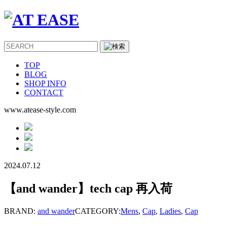
TOP
BLOG
SHOP INFO
CONTACT
www.atease-style.com
2024.07.12
【and wander】tech cap 再入荷
BRAND:
and wander
CATEGORY:
Mens
,
Cap
,
Ladies
,
Cap