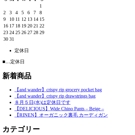
1
2
3
4
5
6
7
8
9
10
11
12
13
14
15
16
17
18
19
20
21
22
23
24
25
26
27
28
29
30
31
定休日
■
…定休日
新着商品
【and wander】crispy rip grocery pocket bag
【and wander】crispy rip drawstrings bag
８月５日(水)は定休日です
【DELICIOUS】Wide Chino Pants – Beige –
【RINEN】オーガニック裏毛 カーディガン
カテゴリー