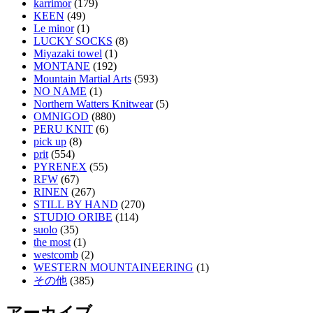
karrimor
(179)
KEEN
(49)
Le minor
(1)
LUCKY SOCKS
(8)
Miyazaki towel
(1)
MONTANE
(192)
Mountain Martial Arts
(593)
NO NAME
(1)
Northern Watters Knitwear
(5)
OMNIGOD
(880)
PERU KNIT
(6)
pick up
(8)
prit
(554)
PYRENEX
(55)
RFW
(67)
RINEN
(267)
STILL BY HAND
(270)
STUDIO ORIBE
(114)
suolo
(35)
the most
(1)
westcomb
(2)
WESTERN MOUNTAINEERING
(1)
その他
(385)