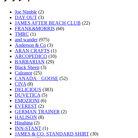
Joe Nimble
(2)
DAY OUT
(3)
JAMES AFTER BEACH CLUB
(22)
FRANK&MORRIS
(60)
TMRC
(1)
and wander
(975)
Anderson & Co
(3)
ARAN CRAFTS
(1)
ARCOPEDICO
(10)
BARBARIAN
(29)
Black Sheep
(3)
Calzanor
(25)
CANADA GOOSE
(52)
CIVA
(8)
DELICIOUS
(383)
DUVETICA
(5)
EMOZIONI
(6)
EVEREST
(2)
GERMAN TRAINER
(2)
HALISON
(8)
Hinahina
(2)
INN-STANT
(1)
JAMES & CO. STANDARD SHIRT
(30)