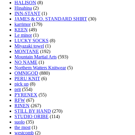
HALISON
(8)
Hinahina
(2)
INN-STANT
(1)
JAMES & CO. STANDARD SHIRT
(30)
karrimor
(179)
KEEN
(49)
Le minor
(1)
LUCKY SOCKS
(8)
Miyazaki towel
(1)
MONTANE
(192)
Mountain Martial Arts
(593)
NO NAME
(1)
Northern Watters Knitwear
(5)
OMNIGOD
(880)
PERU KNIT
(6)
pick up
(8)
prit
(554)
PYRENEX
(55)
RFW
(67)
RINEN
(267)
STILL BY HAND
(270)
STUDIO ORIBE
(114)
suolo
(35)
the most
(1)
westcomb
(2)