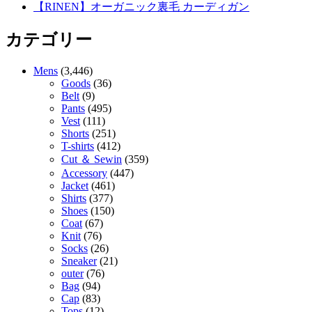
【RINEN】オーガニック裏毛 カーディガン
カテゴリー
Mens
(3,446)
Goods
(36)
Belt
(9)
Pants
(495)
Vest
(111)
Shorts
(251)
T-shirts
(412)
Cut ＆ Sewin
(359)
Accessory
(447)
Jacket
(461)
Shirts
(377)
Shoes
(150)
Coat
(67)
Knit
(76)
Socks
(26)
Sneaker
(21)
outer
(76)
Bag
(94)
Cap
(83)
Tops
(12)