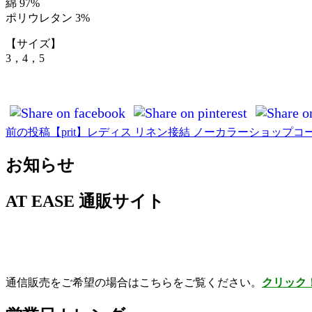
綿 97%
ポリウレタン 3%
【サイズ】
3，4，5
前の投稿
【prit】レディス リネン接結 ノーカラーショップコ
投
稿
お知らせ
ナ
AT EASE 通販サイト
ビ
ゲ
ー
シ
通信販売をご希望の場合はこちらをご覧ください。
クリック
ョ