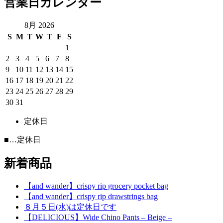
ン
営業日カレンダー
8月 2026
S
M
T
W
T
F
S
1
2
3
4
5
6
7
8
9
10
11
12
13
14
15
16
17
18
19
20
21
22
23
24
25
26
27
28
29
30
31
定休日
■
…定休日
新着商品
【and wander】crispy rip grocery pocket bag
【and wander】crispy rip drawstrings bag
８月５日(水)は定休日です
【DELICIOUS】Wide Chino Pants – Beige –