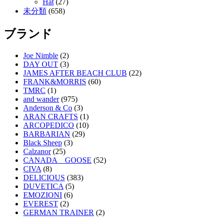
Hat
(27)
未分類
(658)
ブランド
Joe Nimble
(2)
DAY OUT
(3)
JAMES AFTER BEACH CLUB
(22)
FRANK&MORRIS
(60)
TMRC
(1)
and wander
(975)
Anderson & Co
(3)
ARAN CRAFTS
(1)
ARCOPEDICO
(10)
BARBARIAN
(29)
Black Sheep
(3)
Calzanor
(25)
CANADA GOOSE
(52)
CIVA
(8)
DELICIOUS
(383)
DUVETICA
(5)
EMOZIONI
(6)
EVEREST
(2)
GERMAN TRAINER
(2)