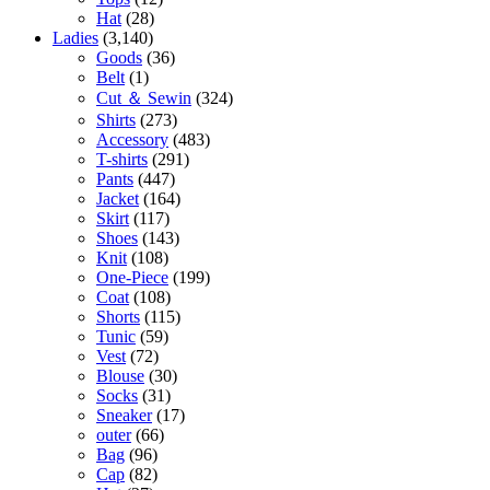
Hat
(28)
Ladies
(3,140)
Goods
(36)
Belt
(1)
Cut ＆ Sewin
(324)
Shirts
(273)
Accessory
(483)
T-shirts
(291)
Pants
(447)
Jacket
(164)
Skirt
(117)
Shoes
(143)
Knit
(108)
One-Piece
(199)
Coat
(108)
Shorts
(115)
Tunic
(59)
Vest
(72)
Blouse
(30)
Socks
(31)
Sneaker
(17)
outer
(66)
Bag
(96)
Cap
(82)