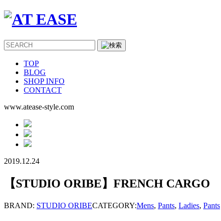
TOP
BLOG
SHOP INFO
CONTACT
www.atease-style.com
2019.12.24
【STUDIO ORIBE】FRENCH CARGO
BRAND:
STUDIO ORIBE
CATEGORY:
Mens
,
Pants
,
Ladies
,
Pants