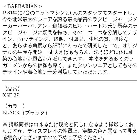
＜BARBARIAN＞
1981年に2台のニットマシンと6人のスタッフでスタートし、
今や北米最大のシェアを誇る最高品質のラグビージャージメ
ーカーバーバリアン。創始者のビル・ハートル氏は既存のラ
グビージャージに疑問を持ち、その一つ一つを分解してデザ
イン、 カッティング、縫製、付属品、生地の質、強度な
ど、あらゆる角度から細部にわったて研究した上で、オリジ
ナルの生産を開始。 丈夫さはもちろん、洗うほどに体に馴
染み心地いい風合いが増してきます。 本物を知る多くのラ
ガーメンからの信頼も厚く、またタウンウエアとしてもその
デザインや着心地は十分満足していただけます。
【品番】
XSE-27
【カラー】
BLACK（ブラック）
※ 掲載商品は出来るだけ現物と同じになるよう撮影してお
りますが、ディスプレイの性質上、実際の色と異なって見え
る場合がございますので予めご了承ください。