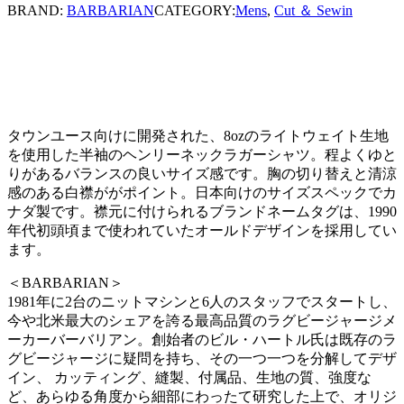
BRAND:
BARBARIAN
CATEGORY:
Mens
,
Cut ＆ Sewin
タウンユース向けに開発された、8ozのライトウェイト生地
を使用した半袖のヘンリーネックラガーシャツ。程よくゆと
りがあるバランスの良いサイズ感です。胸の切り替えと清涼
感のある白襟ががポイント。日本向けのサイズスペックでカ
ナダ製です。襟元に付けられるブランドネームタグは、1990
年代初頭頃まで使われていたオールドデザインを採用してい
ます。
＜BARBARIAN＞
1981年に2台のニットマシンと6人のスタッフでスタートし、
今や北米最大のシェアを誇る最高品質のラグビージャージメ
ーカーバーバリアン。創始者のビル・ハートル氏は既存のラ
グビージャージに疑問を持ち、その一つ一つを分解してデザ
イン、 カッティング、縫製、付属品、生地の質、強度な
ど、あらゆる角度から細部にわったて研究した上で、オリジ