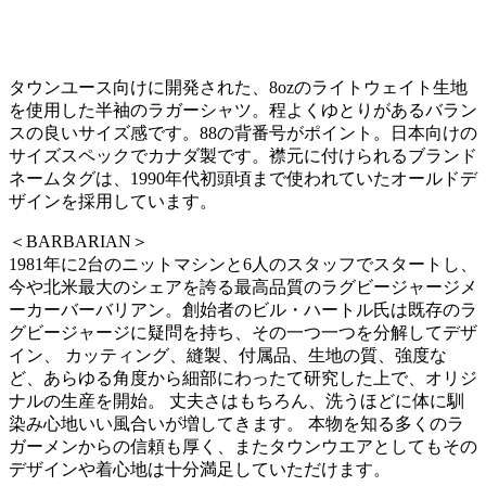
タウンユース向けに開発された、8ozのライトウェイト生地
を使用した半袖のラガーシャツ。程よくゆとりがあるバラン
スの良いサイズ感です。88の背番号がポイント。日本向けの
サイズスペックでカナダ製です。襟元に付けられるブランド
ネームタグは、1990年代初頭頃まで使われていたオールドデ
ザインを採用しています。
＜BARBARIAN＞
1981年に2台のニットマシンと6人のスタッフでスタートし、
今や北米最大のシェアを誇る最高品質のラグビージャージメ
ーカーバーバリアン。創始者のビル・ハートル氏は既存のラ
グビージャージに疑問を持ち、その一つ一つを分解してデザ
イン、 カッティング、縫製、付属品、生地の質、強度な
ど、あらゆる角度から細部にわったて研究した上で、オリジ
ナルの生産を開始。 丈夫さはもちろん、洗うほどに体に馴
染み心地いい風合いが増してきます。 本物を知る多くのラ
ガーメンからの信頼も厚く、またタウンウエアとしてもその
デザインや着心地は十分満足していただけます。