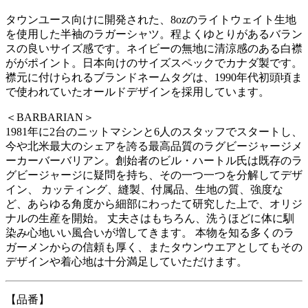
タウンユース向けに開発された、8ozのライトウェイト生地
を使用した半袖のラガーシャツ。程よくゆとりがあるバラン
スの良いサイズ感です。ネイビーの無地に清涼感のある白襟
ががポイント。日本向けのサイズスペックでカナダ製です。
襟元に付けられるブランドネームタグは、1990年代初頭頃ま
で使われていたオールドデザインを採用しています。
＜BARBARIAN＞
1981年に2台のニットマシンと6人のスタッフでスタートし、
今や北米最大のシェアを誇る最高品質のラグビージャージメ
ーカーバーバリアン。創始者のビル・ハートル氏は既存のラ
グビージャージに疑問を持ち、その一つ一つを分解してデザ
イン、 カッティング、縫製、付属品、生地の質、強度な
ど、あらゆる角度から細部にわったて研究した上で、オリジ
ナルの生産を開始。 丈夫さはもちろん、洗うほどに体に馴
染み心地いい風合いが増してきます。 本物を知る多くのラ
ガーメンからの信頼も厚く、またタウンウエアとしてもその
デザインや着心地は十分満足していただけます。
【品番】