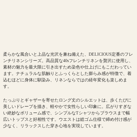
柔らかな風合いと上品な光沢を兼ね備えた、DELICIOUS定番のフレ
ンチリネンシリーズ。高品質な40sフレンチリネンを贅沢に使用し、
素材の魅力を最大限に引き出すため染色や仕上げにもこだわってい
ます。ナチュラルな肌触りとふっくらとした膨らみ感が特徴で、着
込むほどに身体に馴染み、リネンならではの経年変化も楽しめま
す。
たっぷりとギャザーを寄せたロング丈のシルエットは、歩くたびに
美しいドレープを描き、軽やかで女性らしい印象に。広がりすぎな
い絶妙なボリューム感で、シンプルなTシャツからブラウスまで幅
広いトップスと好相性です。ウエストは総ゴム仕様で締め付け感が
少なく、リラックスした穿き心地を実現しています。