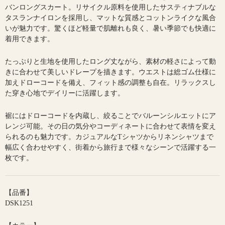
バンロングスカート。リサイクル原料を使用したサスティナブルな
タスランナイロンを採用し、マットな質感とコットンライクな風合
いが魅力です。驚くほど軽量で肌離れも良く、暑い季節でも快適に
着用できます。
たっぷりと生地を使用したロング丈ながら、素材の軽さによって動
きに合わせて美しいドレープを描きます。ウエストは総ゴム仕様に
加えドローコードを備え、フィット感の調整も自在。リラックスし
た穿き心地でデイリーに活躍します。
裾にはドローコードを内蔵し、絞ることでバルーンシルエットにア
レンジ可能。その日の気分やコーディネートに合わせて表情を変え
られるのも魅力です。カジュアルなTシャツからリネンシャツまで
幅広く合わせやすく、街着から旅行まで様々なシーンで活躍する一
枚です。
【品番】
DSK1251