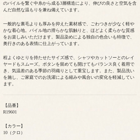
のパイルを繋ぐ中糸から成る3層構造により、伸びの良さと空気を含
んだ自然な温もりを兼ね備えています。
一般的な裏毛よりも厚みを抑えた素材感で、ごわつきが少なく軽や
かな着心地。パイル地の滑らかな肌触りと、ほどよく柔らかな質感
をお楽しみいただけます。製品染めによる独自の色合いも特徴で、
奥行きのある表情に仕上がっています。
程よくゆとりを持たせたサイズ感で、シャツやカットソーとのレイ
ヤードもスムーズ。ボタンを留めても開けてもバランス良く着用で
き、気温差のある季節の羽織りとして重宝します。また、製品洗い
を施し、ご家庭でのお洗濯による縮みや風合いの変化を軽減してい
ます。
【品番】
R19601
【カラー】
10（クロ）