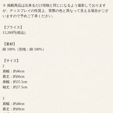
※ 掲載商品は出来るだけ現物と同じになるよう撮影しております
が、ディスプレイの性質上、実際の色と異なって見える場合がござ
いますので予めご了承ください。
【プライス】
13,200円(税込)
【素材】
綿 100%（別地：綿 100%）
【サイズ】
2
肩幅：約46cm
着丈：約66cm
身幅：約55.5cm
袖丈：約57.5cm
3
肩幅：約48cm
着丈：約69cm