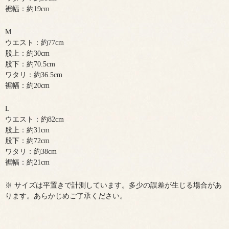
裾幅：約19cm
M
ウエスト：約77cm
股上：約30cm
股下：約70.5cm
ワタリ：約36.5cm
裾幅：約20cm
L
ウエスト：約82cm
股上：約31cm
股下：約72cm
ワタリ：約38cm
裾幅：約21cm
※ サイズは平置きで計測しています。多少の誤差が生じる場合があ
ります。あらかじめご了承ください。