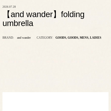
2026.07.28
【and wander】folding
umbrella
BRAND:
and wander
CATEGORY:
GOODS
,
GOODS
,
MENS
,
LADIES