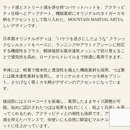
ラッド感とストリート感を併せ持つバケットハットを、アクティビ
ティ仕様へとアップデート。機能素材にオリジナルのタイガーカモ
柄をアクセントとして取り入れた、MOUNTAIN MARTIAL ARTSら
しいデザインです。
日本製オリジナルボディは、“バケツを逆さにしたような” クラシッ
クなシルエットをベースに、ランニングやアウトドアシーンに対応
する機能性をプラス。帽体後部を吸水速乾メッシュで切り替えるこ
とで通気性を高め、ロードからトレイルまで快適に着用できます。
本体には、軽量で撥水性と透湿性を備えた機能素材を採用。つば裏
には吸水速乾素材を使用し、オリジナルタイガーカモ柄をプリン
ト。さりげなく覗くカモ柄がデザインのアクセントになっていま
す。
後頭部にはドローコードを装備し、着用したままサイズ調整が可
能。短めに設計されたつばは視界を妨げにくく、程よく日差しを遮
ってくれるため、アクティビティとの相性も抜群です。アウトドア
感を抑えたバランスで、街使いにも自然に馴染むマルチユースなハ
ットに仕上がっています。