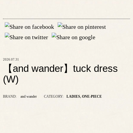
2026.07.31
【and wander】tuck dress
(W)
BRAND:
and wander
CATEGORY:
LADIES
,
ONE-PIECE