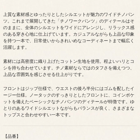
上質な素材感とゆったりとしたシルエットが魅力のワイドチノパン
ツ。これまで展開してきた「チノワークパンツ」のディテールはそ
のままに、全体のシルエットをワイドにアレンジし、リラックス感
のある穿き心地に仕上げています。カジュアルながらも上品な印象
を持つ一本で、日常使いからきれいめなコーディネートまで幅広く
活躍します。
素材には高密度に織り上げたコットン生地を使用。程よいハリとコ
シを持ち合わせています。チノ素材ならではのタフさを備えつつ、
上品な雰囲気を感じさせる仕上がりです。
フロントはジップ仕様で、ウエストの後ろ半分にはゴムを配したイ
ージー仕様。ノータックのすっきりとしたフロントに、コインポケ
ットを備えたベーシックなチノパンツのディテールが特徴です。ゆ
とりのあるワイドシルエットながらもバランスが良く、さまざまな
トップスと合わせやすい一本です。
【品番】