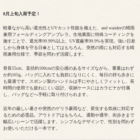
8月上旬入荷予定！
軽量ながら高い遮光性とUVカット性能を備えた、and wanderの晴雨
兼用フォールディングアンブレラ。生地裏面に特殊コーティングを
施すことで、遮光率99.99%以上、UV遮蔽率99.9%を実現。強い日差
しから身体を守る日傘としてはもちろん、突然の雨にも対応する晴
雨兼用仕様で、季節を問わず活躍します。
骨長55cm、直径約100cmの安心感のあるサイズながら、重量はわず
か約165g。バッグに入れても負担になりにくく、毎日の持ち歩きに
も最適です。スポンジ製のハンドルは手にやさしくフィットし、長
時間の使用でも疲れにくい設計。収納ケースにはカラビナが付属
し、バッグなどへ手軽に取り付けられます。
近年の厳しい暑さや突然のゲリラ豪雨など、変化する気候に対応す
るための必需品。アウトドアはもちろん、通勤や通学、街歩きまで
幅広いシーンで活躍します。シンプルなデザインで、性別を問わず
お使いいただける一本です。