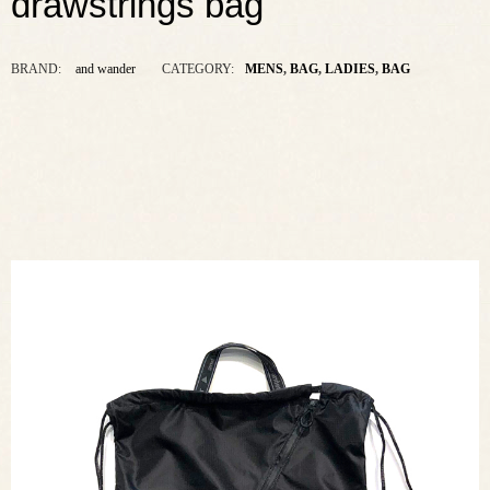
drawstrings bag
BRAND:
and wander
CATEGORY:
MENS
,
BAG
,
LADIES
,
BAG