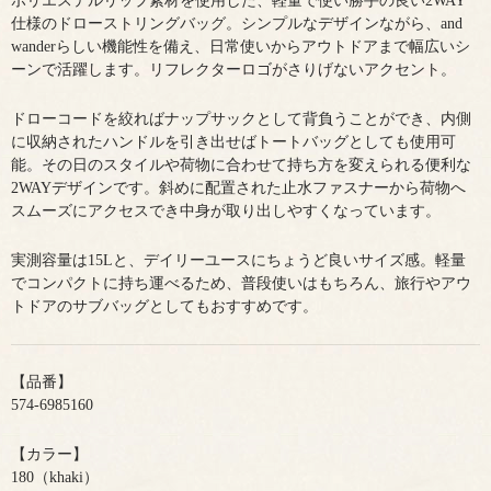
ポリエステルリップ素材を使用した、軽量で使い勝手の良い2WAY
仕様のドローストリングバッグ。シンプルなデザインながら、and
wanderらしい機能性を備え、日常使いからアウトドアまで幅広いシ
ーンで活躍します。リフレクターロゴがさりげないアクセント。
ドローコードを絞ればナップサックとして背負うことができ、内側
に収納されたハンドルを引き出せばトートバッグとしても使用可
能。その日のスタイルや荷物に合わせて持ち方を変えられる便利な
2WAYデザインです。斜めに配置された止水ファスナーから荷物へ
スムーズにアクセスでき中身が取り出しやすくなっています。
実測容量は15Lと、デイリーユースにちょうど良いサイズ感。軽量
でコンパクトに持ち運べるため、普段使いはもちろん、旅行やアウ
トドアのサブバッグとしてもおすすめです。
【品番】
574-6985160
【カラー】
180（khaki）