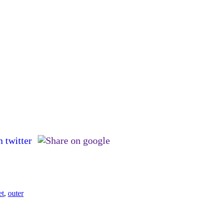
et
,
outer