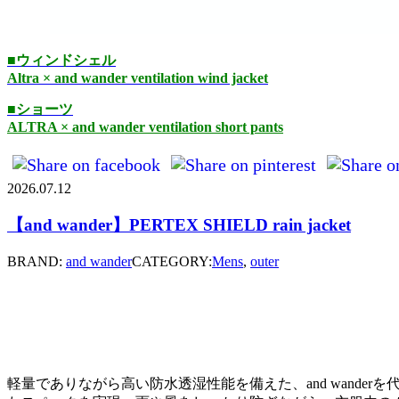
■ウィンドシェル
Altra × and wander ventilation wind jacket
■ショーツ
ALTRA × and wander ventilation short pants
2026.07.12
【and wander】PERTEX SHIELD rain jacket
BRAND:
and wander
CATEGORY:
Mens
,
outer
軽量でありながら高い防水透湿性能を備えた、and wanderを代表