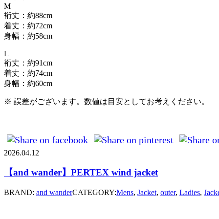
M
裄丈：約88cm
着丈：約72cm
身幅：約58cm
L
裄丈：約91cm
着丈：約74cm
身幅：約60cm
※ 誤差がございます。数値は目安としてお考えください。
2026.04.12
【and wander】PERTEX wind jacket
BRAND:
and wander
CATEGORY:
Mens
,
Jacket
,
outer
,
Ladies
,
Jack