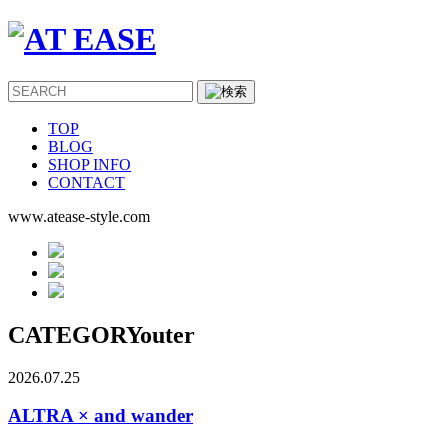
TOP
BLOG
SHOP INFO
CONTACT
www.atease-style.com
CATEGORY
outer
2026.07.25
ALTRA × and wander