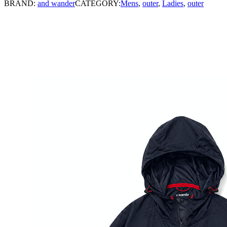
BRAND:
and wander
CATEGORY:
Mens
,
outer
,
Ladies
,
outer