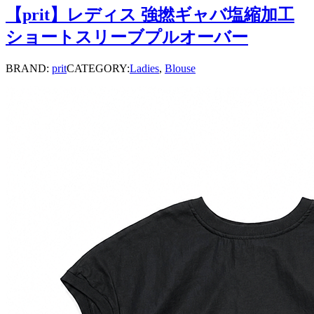
【prit】レディス 強撚ギャバ塩縮加工
ショートスリーブプルオーバー
BRAND:
prit
CATEGORY:
Ladies
,
Blouse