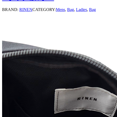
BRAND:
RINEN
CATEGORY:
Mens
,
Bag
,
Ladies
,
Bag