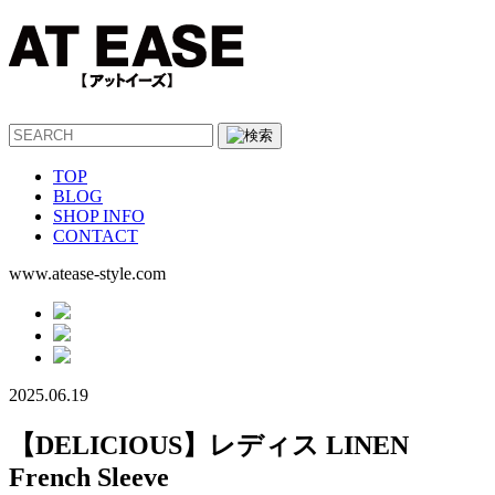
TOP
BLOG
SHOP INFO
CONTACT
www.atease-style.com
2025.06.19
【DELICIOUS】レディス LINEN
French Sleeve