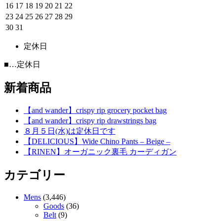
16
17
18
19
20
21
22
23
24
25
26
27
28
29
30
31
定休日
■
…定休日
新着商品
【and wander】crispy rip grocery pocket bag
【and wander】crispy rip drawstrings bag
８月５日(水)は定休日です
【DELICIOUS】Wide Chino Pants – Beige –
【RINEN】オーガニック裏毛 カーディガン
カテゴリー
Mens
(3,446)
Goods
(36)
Belt
(9)