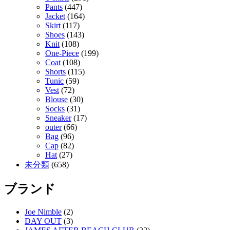
Pants
(447)
Jacket
(164)
Skirt
(117)
Shoes
(143)
Knit
(108)
One-Piece
(199)
Coat
(108)
Shorts
(115)
Tunic
(59)
Vest
(72)
Blouse
(30)
Socks
(31)
Sneaker
(17)
outer
(66)
Bag
(96)
Cap
(82)
Hat
(27)
未分類
(658)
ブランド
Joe Nimble
(2)
DAY OUT
(3)