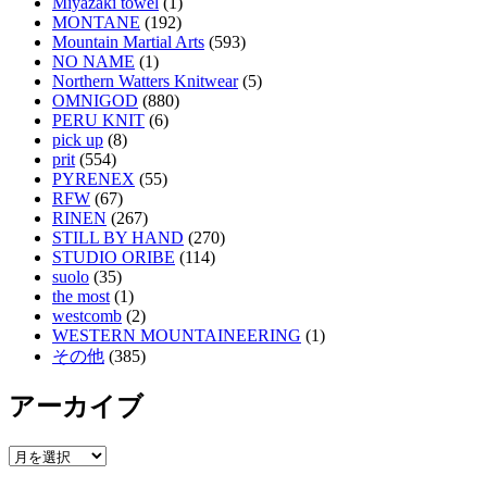
Miyazaki towel
(1)
MONTANE
(192)
Mountain Martial Arts
(593)
NO NAME
(1)
Northern Watters Knitwear
(5)
OMNIGOD
(880)
PERU KNIT
(6)
pick up
(8)
prit
(554)
PYRENEX
(55)
RFW
(67)
RINEN
(267)
STILL BY HAND
(270)
STUDIO ORIBE
(114)
suolo
(35)
the most
(1)
westcomb
(2)
WESTERN MOUNTAINEERING
(1)
その他
(385)
アーカイブ
ア
ー