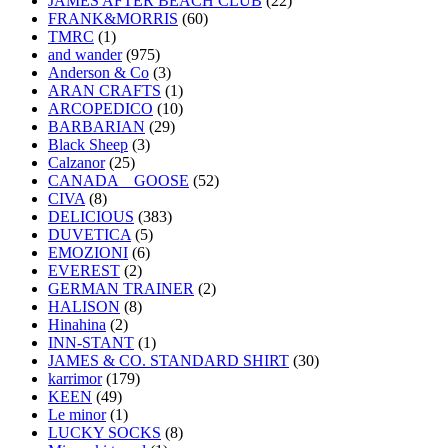
JAMES AFTER BEACH CLUB
(22)
FRANK&MORRIS
(60)
TMRC
(1)
and wander
(975)
Anderson & Co
(3)
ARAN CRAFTS
(1)
ARCOPEDICO
(10)
BARBARIAN
(29)
Black Sheep
(3)
Calzanor
(25)
CANADA GOOSE
(52)
CIVA
(8)
DELICIOUS
(383)
DUVETICA
(5)
EMOZIONI
(6)
EVEREST
(2)
GERMAN TRAINER
(2)
HALISON
(8)
Hinahina
(2)
INN-STANT
(1)
JAMES & CO. STANDARD SHIRT
(30)
karrimor
(179)
KEEN
(49)
Le minor
(1)
LUCKY SOCKS
(8)