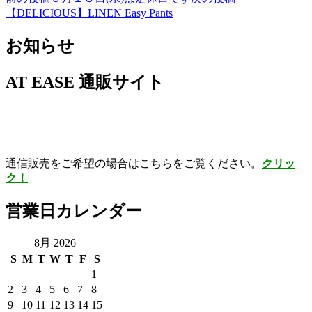
投
【DELICIOUS】LINEN Easy Pants
稿
お知らせ
ナ
ビ
AT EASE 通販サイト
ゲ
ー
シ
ョ
通信販売をご希望の場合はこちらをご覧ください。
クリッ
ン
ク！
営業日カレンダー
8月 2026
S
M
T
W
T
F
S
1
2
3
4
5
6
7
8
9
10
11
12
13
14
15