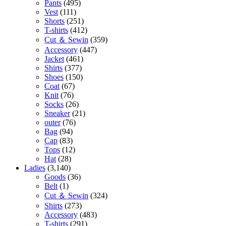
Pants
(495)
Vest
(111)
Shorts
(251)
T-shirts
(412)
Cut ＆ Sewin
(359)
Accessory
(447)
Jacket
(461)
Shirts
(377)
Shoes
(150)
Coat
(67)
Knit
(76)
Socks
(26)
Sneaker
(21)
outer
(76)
Bag
(94)
Cap
(83)
Tops
(12)
Hat
(28)
Ladies
(3,140)
Goods
(36)
Belt
(1)
Cut ＆ Sewin
(324)
Shirts
(273)
Accessory
(483)
T-shirts
(291)