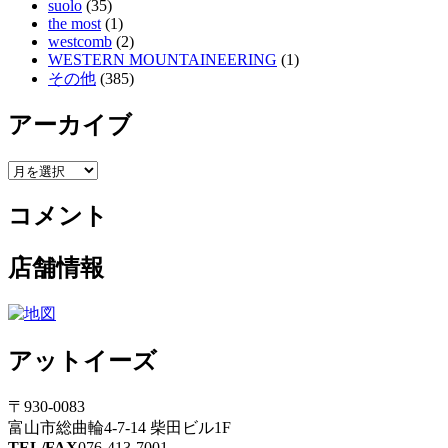
suolo
(35)
the most
(1)
westcomb
(2)
WESTERN MOUNTAINEERING
(1)
その他
(385)
アーカイブ
ア
ー
コメント
カ
イ
ブ
店舗情報
アットイーズ
〒930-0083
富山市総曲輪4-7-14 柴田ビル1F
TEL/FAX
076-413-7001