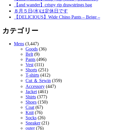
【and wander】crispy rip drawstrings bag
８月５日(水)は定休日です
【DELICIOUS】Wide Chino Pants – Beige –
カテゴリー
Mens
(3,447)
Goods
(36)
Belt
(9)
Pants
(496)
Vest
(111)
Shorts
(251)
T-shirts
(412)
Cut ＆ Sewin
(359)
Accessory
(447)
Jacket
(461)
Shirts
(377)
Shoes
(150)
Coat
(67)
Knit
(76)
Socks
(26)
Sneaker
(21)
outer
(76)