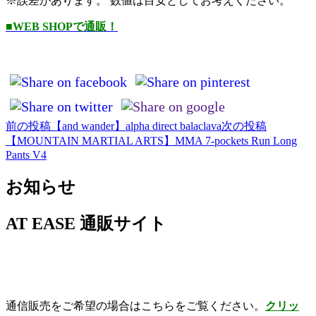
※誤差があります。 数値は目安としてお考えください。
■WEB SHOPで通販！
前の投稿
【and wander】alpha direct balaclava
次の投稿
投
【MOUNTAIN MARTIAL ARTS】MMA 7-pockets Run Long
稿
Pants V4
ナ
お知らせ
ビ
ゲ
AT EASE 通販サイト
ー
シ
ョ
通信販売をご希望の場合はこちらをご覧ください。
クリッ
ン