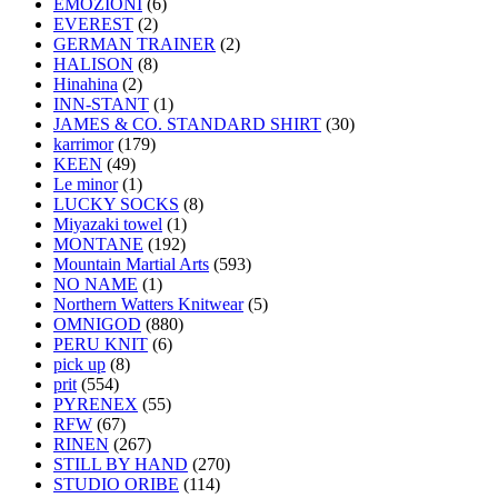
EMOZIONI
(6)
EVEREST
(2)
GERMAN TRAINER
(2)
HALISON
(8)
Hinahina
(2)
INN-STANT
(1)
JAMES & CO. STANDARD SHIRT
(30)
karrimor
(179)
KEEN
(49)
Le minor
(1)
LUCKY SOCKS
(8)
Miyazaki towel
(1)
MONTANE
(192)
Mountain Martial Arts
(593)
NO NAME
(1)
Northern Watters Knitwear
(5)
OMNIGOD
(880)
PERU KNIT
(6)
pick up
(8)
prit
(554)
PYRENEX
(55)
RFW
(67)
RINEN
(267)
STILL BY HAND
(270)
STUDIO ORIBE
(114)