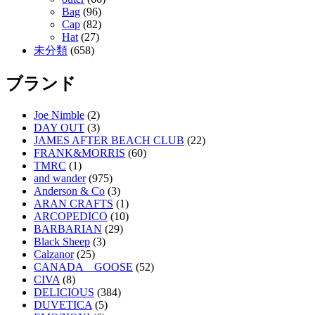
Bag
(96)
Cap
(82)
Hat
(27)
未分類
(658)
ブランド
Joe Nimble
(2)
DAY OUT
(3)
JAMES AFTER BEACH CLUB
(22)
FRANK&MORRIS
(60)
TMRC
(1)
and wander
(975)
Anderson & Co
(3)
ARAN CRAFTS
(1)
ARCOPEDICO
(10)
BARBARIAN
(29)
Black Sheep
(3)
Calzanor
(25)
CANADA GOOSE
(52)
CIVA
(8)
DELICIOUS
(384)
DUVETICA
(5)