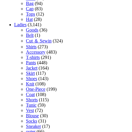
Bag
(94)
Cap
(83)
Tops
(12)
Hat
(28)
Ladies
(3,141)
Goods
(36)
Belt
(1)
Cut ＆ Sewin
(324)
Shirts
(273)
Accessory
(483)
T-shirts
(291)
Pants
(448)
Jacket
(164)
Skirt
(117)
Shoes
(143)
Knit
(108)
One-Piece
(199)
Coat
(108)
Shorts
(115)
Tunic
(59)
Vest
(72)
Blouse
(30)
Socks
(31)
Sneaker
(17)
outer
(66)