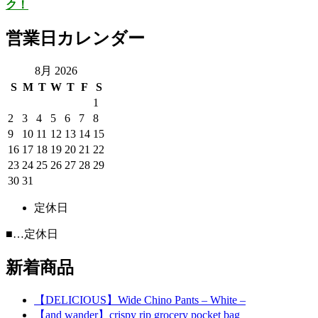
ク！
営業日カレンダー
8月 2026
S
M
T
W
T
F
S
1
2
3
4
5
6
7
8
9
10
11
12
13
14
15
16
17
18
19
20
21
22
23
24
25
26
27
28
29
30
31
定休日
■
…定休日
新着商品
【DELICIOUS】Wide Chino Pants – White –
【and wander】crispy rip grocery pocket bag