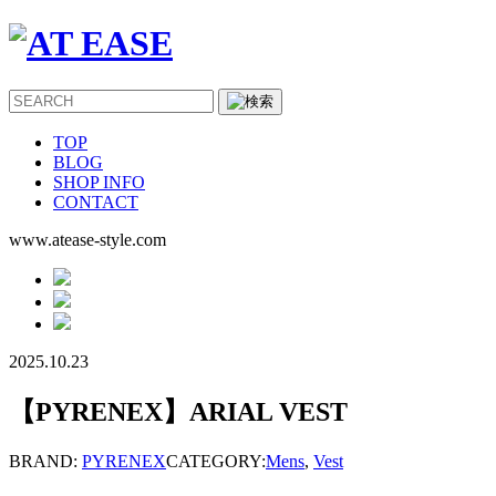
TOP
BLOG
SHOP INFO
CONTACT
www.atease-style.com
2025.10.23
【PYRENEX】ARIAL VEST
BRAND:
PYRENEX
CATEGORY:
Mens
,
Vest