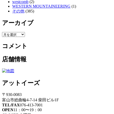
westcomb
(2)
WESTERN MOUNTAINEERING
(1)
その他
(385)
アーカイブ
ア
ー
コメント
カ
イ
ブ
店舗情報
アットイーズ
〒930-0083
富山市総曲輪4-7-14 柴田ビル1F
TEL/FAX
076-413-7001
OPEN
11：00〜19：00