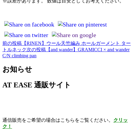
※誤差があります。 数値は目安としてお考えください。
前の投稿
【RINEN】ウール天竺編み ホールガーメント ター
投
トルネック
次の投稿
【and wander】GRAMICCI × and wander
稿
C/N climbing pan
ナ
お知らせ
ビ
ゲ
AT EASE 通販サイト
ー
シ
ョ
通信販売をご希望の場合はこちらをご覧ください。
クリッ
ン
ク！