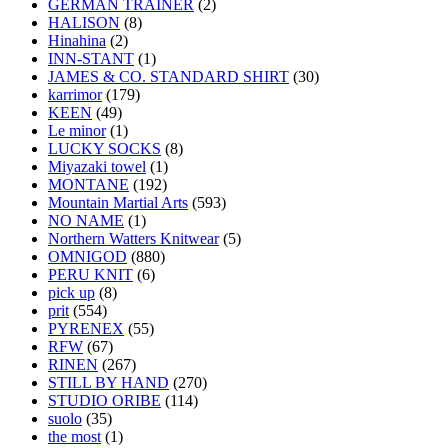
GERMAN TRAINER
(2)
HALISON
(8)
Hinahina
(2)
INN-STANT
(1)
JAMES & CO. STANDARD SHIRT
(30)
karrimor
(179)
KEEN
(49)
Le minor
(1)
LUCKY SOCKS
(8)
Miyazaki towel
(1)
MONTANE
(192)
Mountain Martial Arts
(593)
NO NAME
(1)
Northern Watters Knitwear
(5)
OMNIGOD
(880)
PERU KNIT
(6)
pick up
(8)
prit
(554)
PYRENEX
(55)
RFW
(67)
RINEN
(267)
STILL BY HAND
(270)
STUDIO ORIBE
(114)
suolo
(35)
the most
(1)