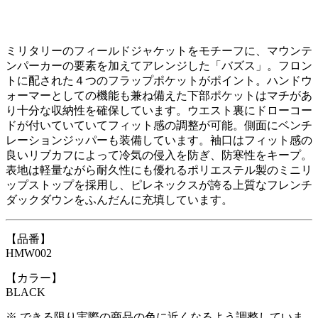
ミリタリーのフィールドジャケットをモチーフに、マウンテ
ンパーカーの要素を加えてアレンジした「バズス」。フロン
トに配された４つのフラップポケットがポイント。ハンドウ
ォーマーとしての機能も兼ね備えた下部ポケットはマチがあ
り十分な収納性を確保しています。ウエスト裏にドローコー
ドが付いていていてフィット感の調整が可能。側面にベンチ
レーションジッパーも装備しています。袖口はフィット感の
良いリブカフによって冷気の侵入を防ぎ、防寒性をキープ。
表地は軽量ながら耐久性にも優れるポリエステル製のミニリ
ップストップを採用し、ピレネックスが誇る上質なフレンチ
ダックダウンをふんだんに充填しています。
【品番】
HMW002
【カラー】
BLACK
※ できる限り実際の商品の色に近くなるよう調整していま