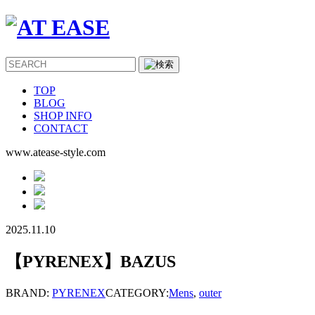
TOP
BLOG
SHOP INFO
CONTACT
www.atease-style.com
2025.11.10
【PYRENEX】BAZUS
BRAND:
PYRENEX
CATEGORY:
Mens
,
outer