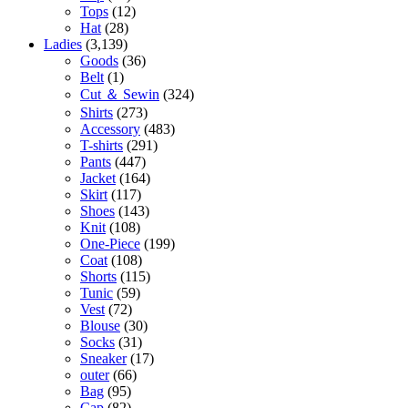
Tops
(12)
Hat
(28)
Ladies
(3,139)
Goods
(36)
Belt
(1)
Cut ＆ Sewin
(324)
Shirts
(273)
Accessory
(483)
T-shirts
(291)
Pants
(447)
Jacket
(164)
Skirt
(117)
Shoes
(143)
Knit
(108)
One-Piece
(199)
Coat
(108)
Shorts
(115)
Tunic
(59)
Vest
(72)
Blouse
(30)
Socks
(31)
Sneaker
(17)
outer
(66)
Bag
(95)
Cap
(82)