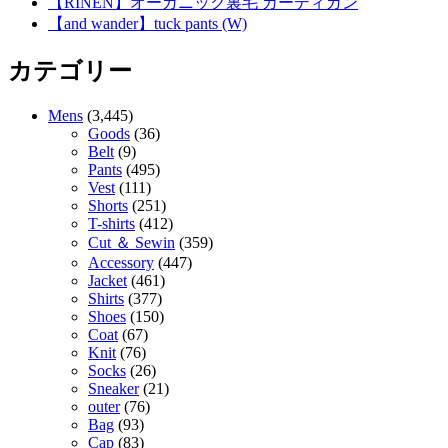
【RINEN】オーガニック裏毛 カーディガン
【and wander】tuck pants (W)
カテゴリー
Mens
(3,445)
Goods
(36)
Belt
(9)
Pants
(495)
Vest
(111)
Shorts
(251)
T-shirts
(412)
Cut ＆ Sewin
(359)
Accessory
(447)
Jacket
(461)
Shirts
(377)
Shoes
(150)
Coat
(67)
Knit
(76)
Socks
(26)
Sneaker
(21)
outer
(76)
Bag
(93)
Cap
(83)