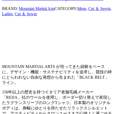
BRAND:
Mountain Martial Arts
CATEGORY:
Mens
,
Cut ＆ Sewin
,
Ladies
,
Cut ＆ Sewin
MOUNTAIN MARTIAL ARTS が培ってきた経験をベース
に、デザイン・機能・サステナビリティを追求し、競技の枠
にとらわれない自由な発想から生まれた「BLACK BELT」
ライン。
150年以上の歴史を持つイタリア老舗毛織メーカー
「REDA」社のウールを使用し、ボーダー切り替えで表現し
たラグランスリーブのロングTシャツ。日本製のオリジナル
ボディは、身幅にゆとりを持たせたリラックスシルエット
で、アクティビティからタウンユースまで心地よく過ごせる