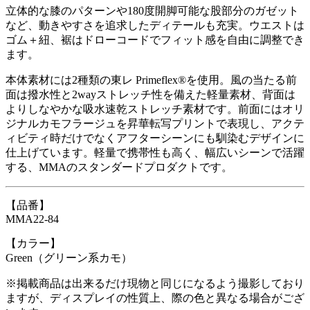
立体的な膝のパターンや180度開脚可能な股部分のガゼット
など、動きやすさを追求したディテールも充実。ウエストは
ゴム＋紐、裾はドローコードでフィット感を自由に調整でき
ます。
本体素材には2種類の東レ Primeflex®を使用。風の当たる前
面は撥水性と2wayストレッチ性を備えた軽量素材、背面は
よりしなやかな吸水速乾ストレッチ素材です。前面にはオリ
ジナルカモフラージュを昇華転写プリントで表現し、アクテ
ィビティ時だけでなくアフターシーンにも馴染むデザインに
仕上げています。軽量で携帯性も高く、幅広いシーンで活躍
する、MMAのスタンダードプロダクトです。
【品番】
MMA22-84
【カラー】
Green（グリーン系カモ）
※掲載商品は出来るだけ現物と同じになるよう撮影しており
ますが、ディスプレイの性質上、際の色と異なる場合がござ