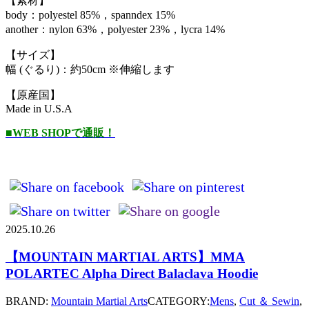
【素材】
body：polyestel 85%，spanndex 15%
another：nylon 63%，polyester 23%，lycra 14%
【サイズ】
幅 (ぐるり)：約50cm ※伸縮します
【原産国】
Made in U.S.A
■WEB SHOPで通販！
2025.10.26
【MOUNTAIN MARTIAL ARTS】MMA
POLARTEC Alpha Direct Balaclava Hoodie
BRAND:
Mountain Martial Arts
CATEGORY:
Mens
,
Cut ＆ Sewin
,