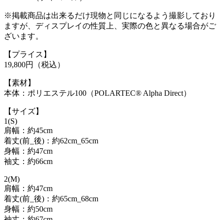
※掲載商品は出来るだけ現物と同じになるよう撮影しており
ますが、ディスプレイの性質上、実際の色と異なる場合がご
ざいます。
【プライス】
19,800円（税込）
【素材】
本体：ポリエステル100（POLARTEC® Alpha Direct）
【サイズ】
1(S)
肩幅：約45cm
着丈(前_後)：約62cm_65cm
身幅：約47cm
袖丈：約66cm
2(M)
肩幅：約47cm
着丈(前_後)：約65cm_68cm
身幅：約50cm
袖丈：約67cm