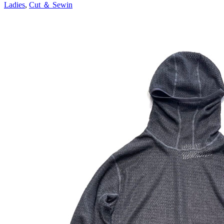
Ladies
,
Cut ＆ Sewin