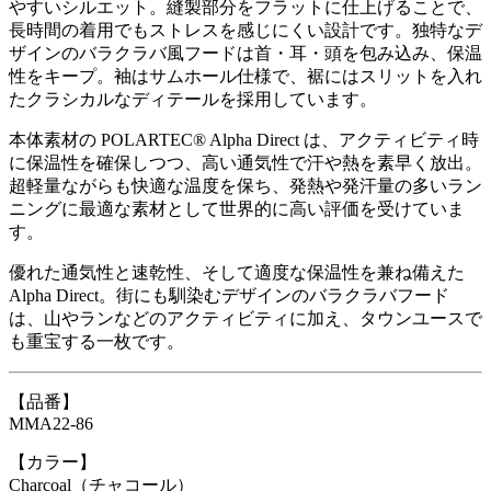
やすいシルエット。縫製部分をフラットに仕上げることで、
長時間の着用でもストレスを感じにくい設計です。独特なデ
ザインのバラクラバ風フードは首・耳・頭を包み込み、保温
性をキープ。袖はサムホール仕様で、裾にはスリットを入れ
たクラシカルなディテールを採用しています。
本体素材の POLARTEC® Alpha Direct は、アクティビティ時
に保温性を確保しつつ、高い通気性で汗や熱を素早く放出。
超軽量ながらも快適な温度を保ち、発熱や発汗量の多いラン
ニングに最適な素材として世界的に高い評価を受けていま
す。
優れた通気性と速乾性、そして適度な保温性を兼ね備えた
Alpha Direct。街にも馴染むデザインのバラクラバフード
は、山やランなどのアクティビティに加え、タウンユースで
も重宝する一枚です。
【品番】
MMA22-86
【カラー】
Charcoal（チャコール）