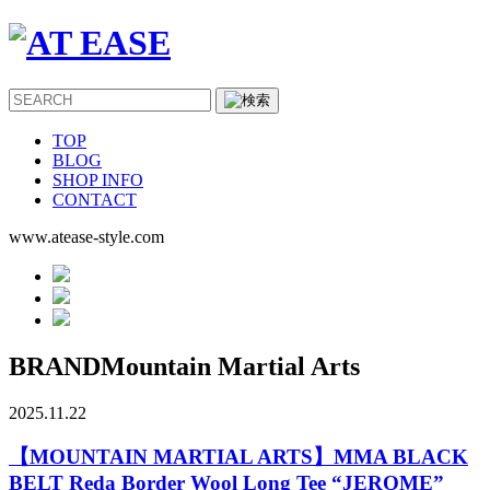
TOP
BLOG
SHOP INFO
CONTACT
www.atease-style.com
BRAND
Mountain Martial Arts
2025.11.22
【MOUNTAIN MARTIAL ARTS】MMA BLACK
BELT Reda Border Wool Long Tee “JEROME”