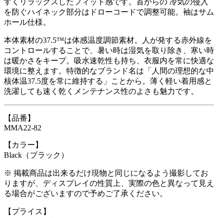
すくリラックスしたフィット感です。首からの 冷気の侵入
を防ぐハイネック部分はドローコードで調整可能。袖はサム
ホール仕様。
本体素材の37.5™は体感温度調節素材。人が発する赤外線を
コントロールすることで、暑い時は湿気を取り除き、寒い時
は暖かさをキープ。吸水速乾性も持ち、衣服内を常に快適な
環境に整えます。特徴的なブランド名は「人間の理想的な中
核体温37.5度を常に維持する」ことから。薄く軽い着用感と
洗濯しても速く乾くメンテナンス性のよさも魅力です。
【品番】
MMA22-82
【カラー】
Black（ブラック）
※ 掲載商品は出来るだけ現物と同じになるよう撮影してお
りますが、ディスプレイの性質上、実際の色と異なって見え
る場合がございますので予めご了承ください。
【プライス】