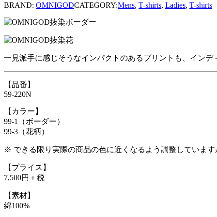
BRAND:
OMNIGOD
CATEGORY:
Mens
,
T-shirts
,
Ladies
,
T-shirts
一見派手に感じそうなインパクトのあるプリントも、インデ
【品番】
59-220N
【カラー】
99-1（ボーダー）
99-3（花柄）
※ できる限り実際の商品の色に近くなるよう調整していま
【プライス】
7,500円＋税
【素材】
綿100%