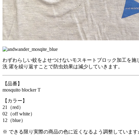
わずわらしい蚊をよせつけないモスキートブロック加工を施
洗 濯を繰り返すことで防虫効果は減少していきます。
【品番】
mosquito blocker T
【カラー】
21（red）
02（off white）
12（blue）
※ できる限り実際の商品の色に近くなるよう調整していま