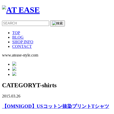
TOP
BLOG
SHOP INFO
CONTACT
www.atease-style.com
CATEGORY
T-shirts
2015.03.26
【OMNIGOD】USコットン抜染プリントTシャツ