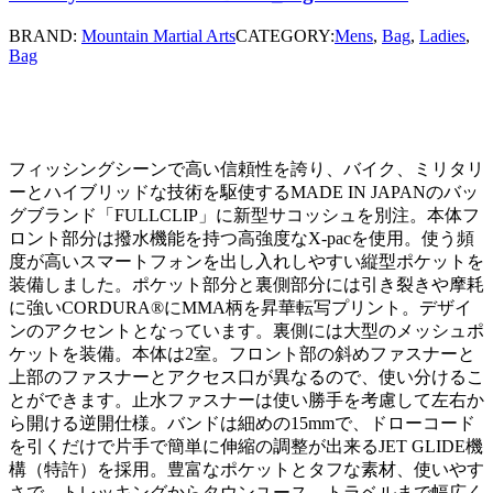
BRAND:
Mountain Martial Arts
CATEGORY:
Mens
,
Bag
,
Ladies
,
Bag
フィッシングシーンで高い信頼性を誇り、バイク、ミリタリ
ーとハイブリッドな技術を駆使するMADE IN JAPANのバッ
グブランド「FULLCLIP」に新型サコッシュを別注。本体フ
ロント部分は撥水機能を持つ高強度なX-pacを使用。使う頻
度が高いスマートフォンを出し入れしやすい縦型ポケットを
装備しました。ポケット部分と裏側部分には引き裂きや摩耗
に強いCORDURA®にMMA柄を昇華転写プリント。デザイ
ンのアクセントとなっています。裏側には大型のメッシュポ
ケットを装備。本体は2室。フロント部の斜めファスナーと
上部のファスナーとアクセス口が異なるので、使い分けるこ
とができます。止水ファスナーは使い勝手を考慮して左右か
ら開ける逆開仕様。バンドは細めの15mmで、ドローコード
を引くだけで片手で簡単に伸縮の調整が出来るJET GLIDE機
構（特許）を採用。豊富なポケットとタフな素材、使いやす
さで、トレッキングからタウンユース、トラベルまで幅広く