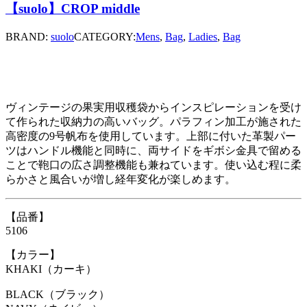
【suolo】CROP middle
BRAND:
suolo
CATEGORY:
Mens
,
Bag
,
Ladies
,
Bag
ヴィンテージの果実用収穫袋からインスピレーションを受け
て作られた収納力の高いバッグ。パラフィン加工が施された
高密度の9号帆布を使用しています。上部に付いた革製パー
ツはハンドル機能と同時に、両サイドをギボシ金具で留める
ことで鞄口の広さ調整機能も兼ねています。使い込む程に柔
らかさと風合いが増し経年変化が楽しめます。
【品番】
5106
【カラー】
KHAKI（カーキ）
BLACK（ブラック）