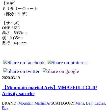
【素材】
ミリタリージュート
（部分：牛革）
【サイズ】
ONE SIZE
高さ：約35cm
横：約35cm
奥行：約17cm
2020.03.19
【Mountain martial Arts】MMA×FULLCLIP
Activity sacoche
BRAND:
Mountain Martial Arts
CATEGORY:
Mens
,
Bag
,
Ladies
,
Bag