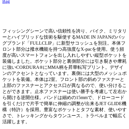
Bag
フィッシングシーンで高い信頼性を誇り、バイク、ミリタリ
ーとハイブリッドな技術を駆使するMADE IN JAPANのバッ
グブランド「FULLCLIP」に新型サコッシュを別注。本体フ
ロント部分は撥水機能を持つ高強度なX-pacを使用。使う頻
度が高いスマートフォンを出し入れしやすい縦型ポケットを
装備しました。ポケット部分と裏側部分には引き裂きや摩耗
に強いCORDURA®にMMA柄を昇華転写プリント。デザイ
ンのアクセントとなっています。裏側には大型のメッシュポ
ケットを装備。本体は2室。フロント部の斜めファスナーと
上部のファスナーとアクセス口が異なるので、使い分けるこ
とができます。止水ファスナーは使い勝手を考慮して左右か
ら開ける逆開仕様。バンドは細めの15mmで、ドローコード
を引くだけで片手で簡単に伸縮の調整が出来るJET GLIDE機
構（特許）を採用。豊富なポケットとタフな素材、使いやす
さで、トレッキングからタウンユース、トラベルまで幅広く
活躍します。