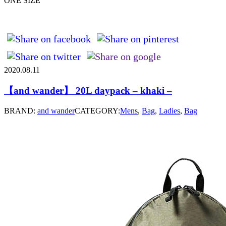
ONE SIZE
2020.08.11
【and wander】 20L daypack – khaki –
BRAND:
and wander
CATEGORY:
Mens
,
Bag
,
Ladies
,
Bag