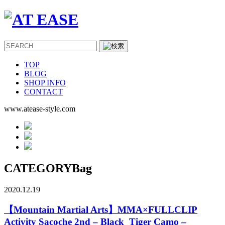
TOP
BLOG
SHOP INFO
CONTACT
www.atease-style.com
CATEGORY
Bag
2020.12.19
【Mountain Martial Arts】MMA×FULLCLIP
Activity Sacoche 2nd – Black_Tiger Camo –