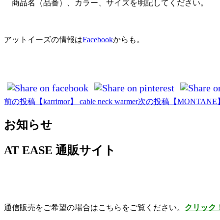
商品名（品番）、カラー、サイズを明記してください。
アットイーズの情報は
Facebook
からも。
前の投稿
【karrimor】 cable neck warmer
次の投稿
【MONTANE】 
投
稿
お知らせ
ナ
AT EASE 通販サイト
ビ
ゲ
ー
シ
通信販売をご希望の場合はこちらをご覧ください。
クリック
ョ