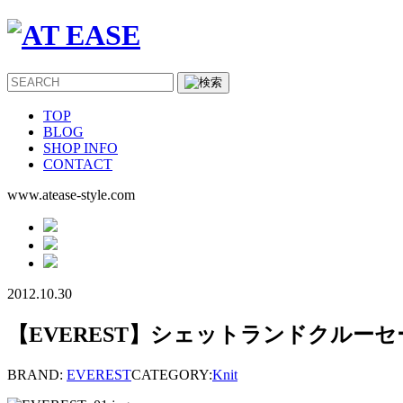
TOP
BLOG
SHOP INFO
CONTACT
www.atease-style.com
2012.10.30
【EVEREST】シェットランドクルーセ
BRAND:
EVEREST
CATEGORY:
Knit