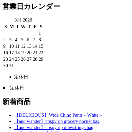
ン
営業日カレンダー
8月 2026
S
M
T
W
T
F
S
1
2
3
4
5
6
7
8
9
10
11
12
13
14
15
16
17
18
19
20
21
22
23
24
25
26
27
28
29
30
31
定休日
■
…定休日
新着商品
【DELICIOUS】Wide Chino Pants – White –
【and wander】crispy rip grocery pocket bag
【and wander】crispy rip drawstrings bag