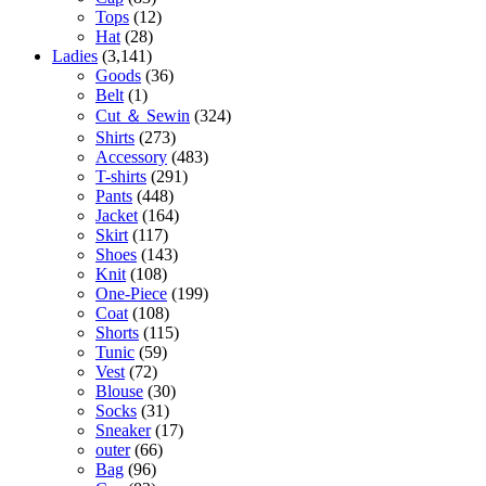
Tops
(12)
Hat
(28)
Ladies
(3,141)
Goods
(36)
Belt
(1)
Cut ＆ Sewin
(324)
Shirts
(273)
Accessory
(483)
T-shirts
(291)
Pants
(448)
Jacket
(164)
Skirt
(117)
Shoes
(143)
Knit
(108)
One-Piece
(199)
Coat
(108)
Shorts
(115)
Tunic
(59)
Vest
(72)
Blouse
(30)
Socks
(31)
Sneaker
(17)
outer
(66)
Bag
(96)