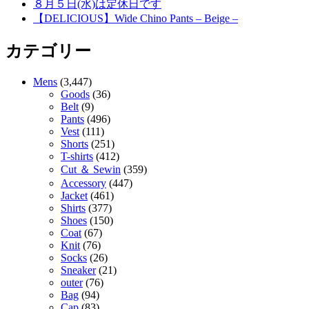
８月５日(水)は定休日です
【DELICIOUS】Wide Chino Pants – Beige –
カテゴリー
Mens
(3,447)
Goods
(36)
Belt
(9)
Pants
(496)
Vest
(111)
Shorts
(251)
T-shirts
(412)
Cut ＆ Sewin
(359)
Accessory
(447)
Jacket
(461)
Shirts
(377)
Shoes
(150)
Coat
(67)
Knit
(76)
Socks
(26)
Sneaker
(21)
outer
(76)
Bag
(94)
Cap
(83)