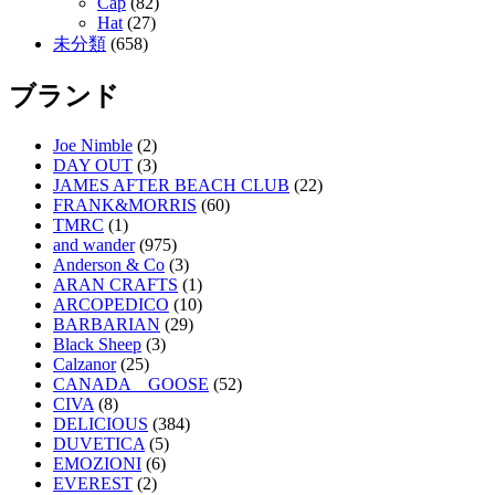
Cap
(82)
Hat
(27)
未分類
(658)
ブランド
Joe Nimble
(2)
DAY OUT
(3)
JAMES AFTER BEACH CLUB
(22)
FRANK&MORRIS
(60)
TMRC
(1)
and wander
(975)
Anderson & Co
(3)
ARAN CRAFTS
(1)
ARCOPEDICO
(10)
BARBARIAN
(29)
Black Sheep
(3)
Calzanor
(25)
CANADA GOOSE
(52)
CIVA
(8)
DELICIOUS
(384)
DUVETICA
(5)
EMOZIONI
(6)
EVEREST
(2)