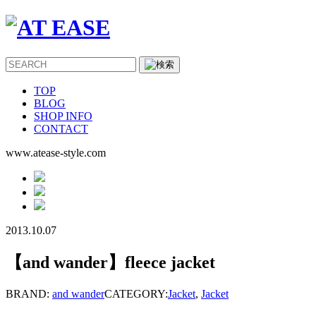
TOP
BLOG
SHOP INFO
CONTACT
www.atease-style.com
2013.10.07
【and wander】fleece jacket
BRAND:
and wander
CATEGORY:
Jacket
,
Jacket