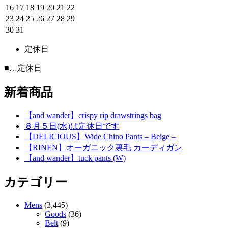
16
17
18
19
20
21
22
23
24
25
26
27
28
29
30
31
定休日
■
…定休日
新着商品
【and wander】crispy rip drawstrings bag
８月５日(水)は定休日です
【DELICIOUS】Wide Chino Pants – Beige –
【RINEN】オーガニック裏毛 カーディガン
【and wander】tuck pants (W)
カテゴリー
Mens
(3,445)
Goods
(36)
Belt
(9)