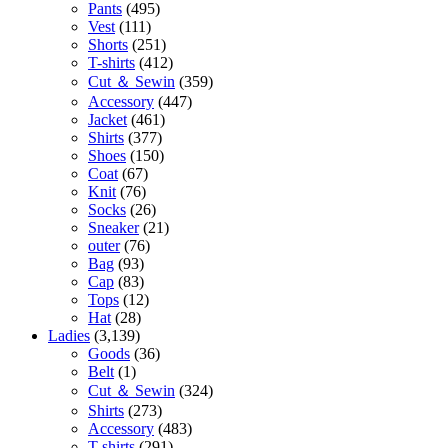
Pants
(495)
Vest
(111)
Shorts
(251)
T-shirts
(412)
Cut ＆ Sewin
(359)
Accessory
(447)
Jacket
(461)
Shirts
(377)
Shoes
(150)
Coat
(67)
Knit
(76)
Socks
(26)
Sneaker
(21)
outer
(76)
Bag
(93)
Cap
(83)
Tops
(12)
Hat
(28)
Ladies
(3,139)
Goods
(36)
Belt
(1)
Cut ＆ Sewin
(324)
Shirts
(273)
Accessory
(483)
T-shirts
(291)