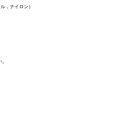
テル，ナイロン）
い。