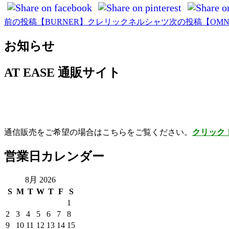
前の投稿
【BURNER】クレリックネルシャツ
次の投稿
【OM
投
稿
お知らせ
ナ
AT EASE 通販サイト
ビ
ゲ
ー
シ
通信販売をご希望の場合はこちらをご覧ください。
クリック
ョ
ン
営業日カレンダー
8月 2026
S
M
T
W
T
F
S
1
2
3
4
5
6
7
8
9
10
11
12
13
14
15