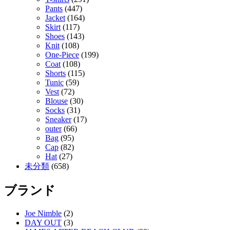
Pants
(447)
Jacket
(164)
Skirt
(117)
Shoes
(143)
Knit
(108)
One-Piece
(199)
Coat
(108)
Shorts
(115)
Tunic
(59)
Vest
(72)
Blouse
(30)
Socks
(31)
Sneaker
(17)
outer
(66)
Bag
(95)
Cap
(82)
Hat
(27)
未分類
(658)
ブランド
Joe Nimble
(2)
DAY OUT
(3)